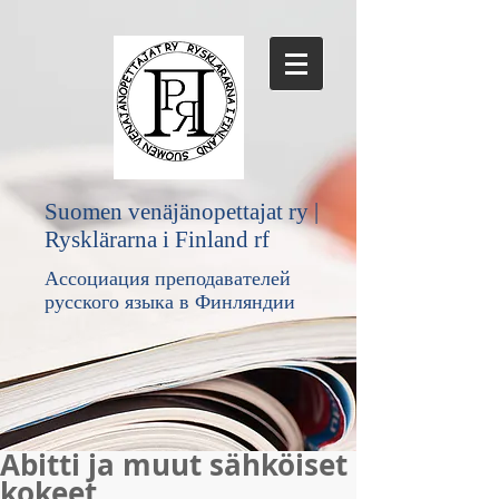
Suomen venäjänopettajat ry |
Rysklärarna i Finland rf
Ассоциация преподавателей
русского языка в Финляндии
Abitti ja muut sähköiset
kokeet