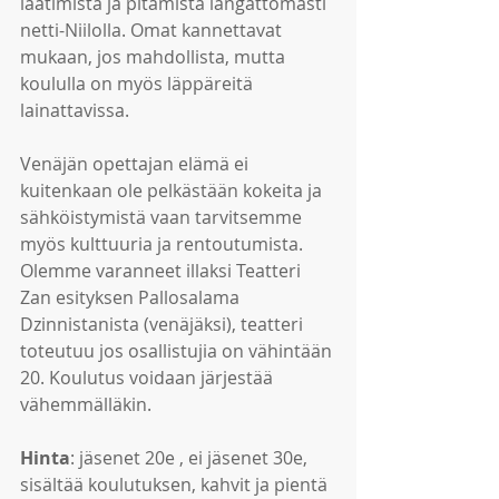
laatimista ja pitämistä langattomasti 
netti-Niilolla. Omat kannettavat 
mukaan, jos mahdollista, mutta 
koululla on myös läppäreitä 
lainattavissa.
Venäjän opettajan elämä ei 
kuitenkaan ole pelkästään kokeita ja 
sähköistymistä vaan tarvitsemme 
myös kulttuuria ja rentoutumista. 
Olemme varanneet illaksi Teatteri 
Zan esityksen Pallosalama 
Dzinnistanista (venäjäksi), teatteri 
toteutuu jos osallistujia on vähintään 
20. Koulutus voidaan järjestää 
vähemmälläkin.
Hinta
: jäsenet 20e , ei jäsenet 30e, 
sisältää koulutuksen, kahvit ja pientä 