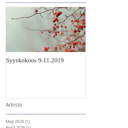
Syyskokous 9.11.2019
Korimo-stipendi
Arkisto
May 2026
(1)
1 post
April 2026
(1)
1 post