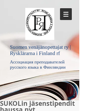
Suomen venäjänopettajat ry |
Rysklärarna i Finland rf
Ассоциация преподавателей
русского языка в Финляндии
SUKOLin jäsenstipendit
haussa nyt