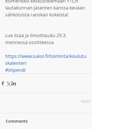
esimerkiksi keskustelemaan YTL:n 
lautakunnan jäsenten kanssa kevään 
sähköisistä ranskan kokeista!
Lue lisää ja ilmoittaudu 29.3. 
mennessä osoitteessa
https://www.sukol.fi/toiminta/koulutu
skalenteri
#stipendi
Comments