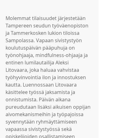
Molemmat tilaisuudet järjestetään 
Tampereen seudun työväenopiston 
ja Tammerkosken lukion tiloissa 
Sampolassa. Vapaan sivistystyön 
koulutuspäivän pääpuhuja on 
työnohjaaja, mindfulness-ohjaaja ja 
entinen lumilautailija Aleksi 
Litovaara, joka haluaa vahvistaa 
työhyvinvointia ilon ja innostuksen 
kautta. Luennossaan Litovaara 
käsittelee työssä jaksamista ja 
onnistumista. Päivän aikana 
pureudutaan lisäksi aikuisen oppijan 
aivomekanismeihin ja työpajoissa 
syvennytään ryhmäyttämiseen 
vapaassa sivistystyössä sekä 
opiskelijoiden osallistamiseen 