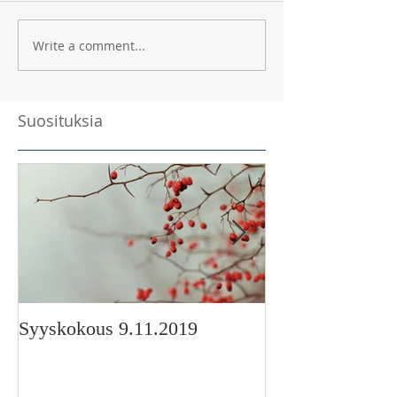
Write a comment...
Suosituksia
Syyskokous 9.11.2019
Korimo-stipendi