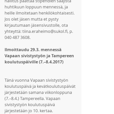
hallitus päättää stipendien saajista 
huhtikuun loppuun mennessä, ja 
heille ilmoitetaan henkilökohtaisesti. 
Jos olet jäsen mutta et pysty 
kirjautumaan jäsensivustolle, ota 
yhteyttä: tiina.eraheimo@sukol.fi, p. 
040 487 3608.
Ilmoittaudu 29.3. mennessä 
Vapaan sivistystyön ja Tampereen 
koulutuspäiville (7.–8.4.2017) 
Tänä vuonna Vapaan sivistystyön 
koulutuspäivä ja kevätkoulutuspäivät 
järjestetään samana viikonloppuna 
(7.–8.4.) Tampereella. Vapaan 
sivistystyön koulutuspäivä 
järjestetään jo 10. kertaa. 