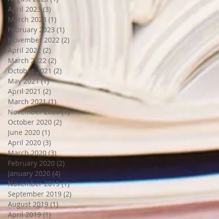
April 2023
(3)
3 posts
March 2023
(1)
1 post
February 2023
(1)
1 post
November 2022
(2)
2 posts
April 2022
(2)
2 posts
March 2022
(2)
2 posts
October 2021
(2)
2 posts
May 2021
(1)
1 post
April 2021
(2)
2 posts
March 2021
(1)
1 post
November 2020
(1)
1 post
October 2020
(2)
2 posts
June 2020
(1)
1 post
April 2020
(3)
3 posts
March 2020
(3)
3 posts
February 2020
(2)
2 posts
January 2020
(4)
4 posts
November 2019
(1)
1 post
September 2019
(2)
2 posts
August 2019
(1)
1 post
April 2019
(1)
1 post