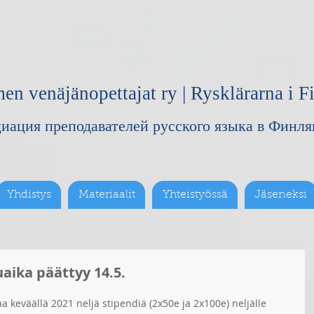
n venäjänopettajat ry | Rysklärarna i Fi
иация преподавателей русского языка в Финл
Yhdistys
Materiaalit
Yhteistyössä
Jäseneksi
aika päättyy 14.5.
 keväällä 2021 neljä stipendiä (2x50e ja 2x100e) neljälle 