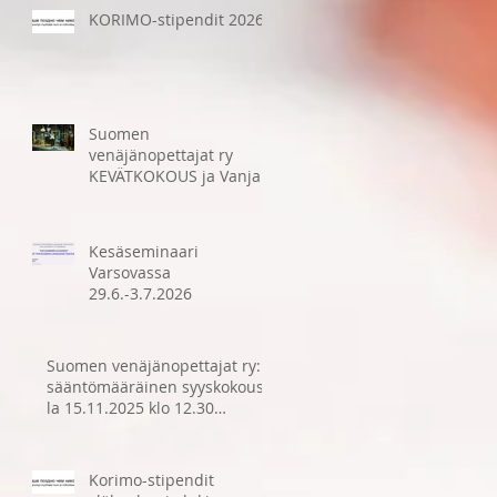
KORIMO-stipendit 2026
Suomen
venäjänopettajat ry
KEVÄTKOKOUS ja Vanja-
näytelmä
Kansallisteatterissa la
25.4.2026
Kesäseminaari
Varsovassa
29.6.-3.7.2026
Suomen venäjänopettajat ry:n
sääntömääräinen syyskokous
la 15.11.2025 klo 12.30
Tampereella Kulttuuritalo
Laikussa
Korimo-stipendit