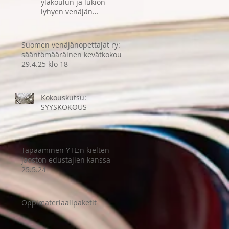
yläkoulun ja lukion
lyhyen venäjän
opiskelijoille. HUOM:
hakuaikaa jatkettu ke
14.5. asti
Suomen venäjänopettajat ry:n
sääntömääräinen kevätkokous
29.4.25 klo 18
Kokouskutsu:
SYYSKOKOUS
Tapaaminen YTL:n kielten
jaoston edustajien kanssa
25.5.24
Oppimateriaalipaketit