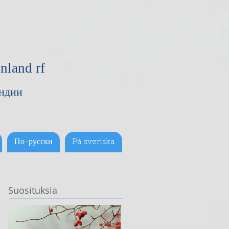
nland rf
яндии
По-русски
På svenska
Suosituksia