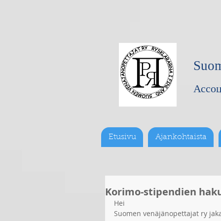
Suome
Ассоц
Etusivu
Ajankohtaista
Korimo-stipendien haku
Hei
Suomen venäjänopettajat ry jakaa