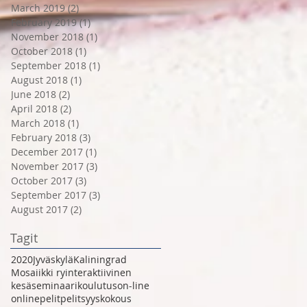
March 2019
(2)
2 posts
February 2019
(1)
1 post
November 2018
(1)
1 post
October 2018
(1)
1 post
September 2018
(1)
1 post
August 2018
(1)
1 post
June 2018
(2)
2 posts
April 2018
(2)
2 posts
March 2018
(1)
1 post
February 2018
(3)
3 posts
December 2017
(1)
1 post
November 2017
(3)
3 posts
October 2017
(3)
3 posts
September 2017
(3)
3 posts
August 2017
(2)
2 posts
Tagit
2020
Jyväskylä
Kaliningrad
Mosaiikki ry
interaktiivinen
kesäseminaari
koulutus
on-line
onlinepelit
pelit
syyskokous