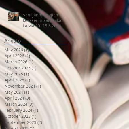
Venäjänopettajien
kesäseminaari Riika,
Latvia 10.-15.6.2024
Arkisto
May 2026
(1)
1 post
April 2026
(1)
1 post
March 2026
(1)
1 post
October 2025
(1)
1 post
May 2025
(1)
1 post
April 2025
(1)
1 post
November 2024
(1)
1 post
May 2024
(1)
1 post
April 2024
(3)
3 posts
March 2024
(3)
3 posts
February 2024
(1)
1 post
October 2023
(1)
1 post
September 2023
(2)
2 posts
August 2023
(1)
1 post