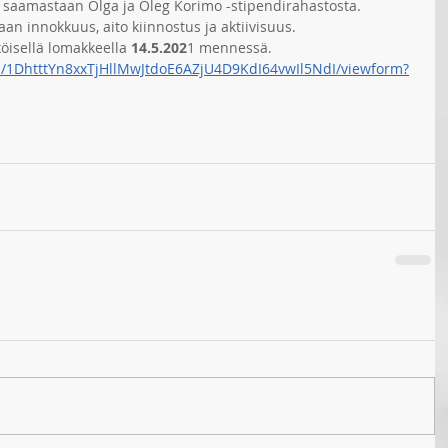
e saamastaan Olga ja Oleg Korimo -stipendirahastosta. 
an innokkuus, aito kiinnostus ja aktiivisuus. 
öisellä lomakkeella 
14.5.202
1 mennessä.
/d/1DhtttYn8xxTjHllMwJtdoE6AZjU4D9KdI64vwIl5NdI/viewform?