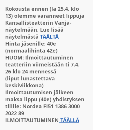
Kokousta ennen (la 25.4. klo 
13) olemme varanneet lippuja 
Kansallisteatterin Vanja-
näytelmään. Lue lisää 
näytelmästä 
TÄÄLTÄ
Hinta jäsenille: 40e 
(normaalihinta 42e)
HUOM: Ilmoittautuminen 
teatteriin viimeistään ti 7.4. 
26 klo 24 mennessä 
(liput lunastettava 
keskiviikkona)
Ilmoittautumisen jälkeen 
maksa lippu (40e) yhdistyksen 
tilille: Nordea FI51 1386 3000 
2022 89
ILMOITTAUTUMINEN
 TÄÄLLÄ