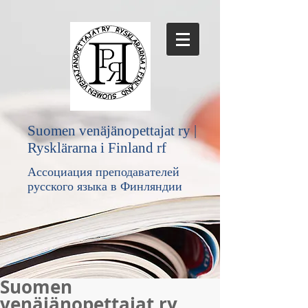
Suomen venäjänopettajat ry |
Rysklärarna i Finland rf
Ассоциация преподавателей
русского языка в Финляндии
Suomen
venäjänopettajat ry