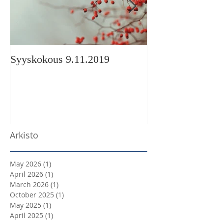
Syyskokous 9.11.2019
Korimo-stipendi
Arkisto
May 2026
(1)
1 post
April 2026
(1)
1 post
March 2026
(1)
1 post
October 2025
(1)
1 post
May 2025
(1)
1 post
April 2025
(1)
1 post