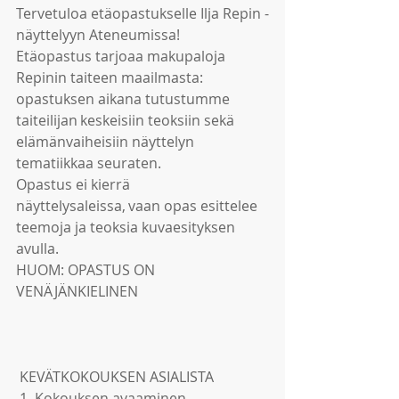
Tervetuloa etäopastukselle Ilja Repin -
näyttelyyn Ateneumissa! 
Etäopastus tarjoaa makupaloja 
Repinin taiteen maailmasta: 
opastuksen aikana tutustumme 
taiteilijan keskeisiin teoksiin sekä 
elämänvaiheisiin näyttelyn 
tematiikkaa seuraten.    
Opastus ei kierrä 
näyttelysaleissa, vaan opas esittelee 
teemoja ja teoksia kuvaesityksen 
avulla.
HUOM: OPASTUS ON 
VENÄJÄNKIELINEN
 KEVÄTKOKOUKSEN ASIALISTA
 1. Kokouksen avaaminen