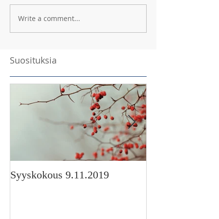
Write a comment...
Suosituksia
Syyskokous 9.11.2019
Korimo-stipendi