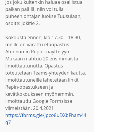
Jos joku kuitenkin haluaa osallistua 
paikan päällä, niin voi tulla 
puheenjohtajan luokse Tuusulaan, 
osoite: Jokitie 2. 
Kokousta ennen, klo 17.30 – 18.30, 
meille on varattu etäopastus 
Ateneumin Repin- näyttelyyn.
Mukaan mahtuu 20 ensimmäistä 
ilmoittautunutta. Opastus 
toteutetaan Teams-yhteyden kautta.
Ilmoittautuneille lähetetään linkit 
Repin-opastukseen ja 
kevätkokoukseen myöhemmin. 
Ilmoittaudu Google Formsissa 
viimeistään. 20.4.2021 
https://forms.gle/Jpco8uDXbFham44
q7