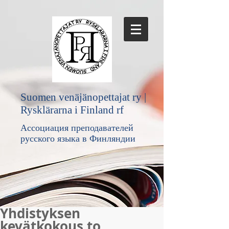
Suomen venäjänopettajat ry |
Rysklärarna i Finland rf
Ассоциация преподавателей
русского языка в Финляндии
Yhdistyksen
kevätkokous to