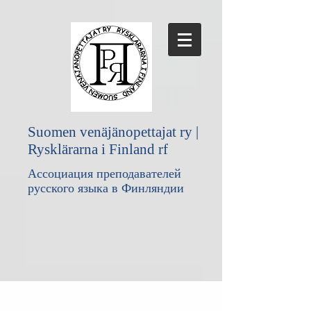
Suomen venäjänopettajat ry |
Rysklärarna i Finland rf
Ассоциация преподавателей
русского языка в Финляндии