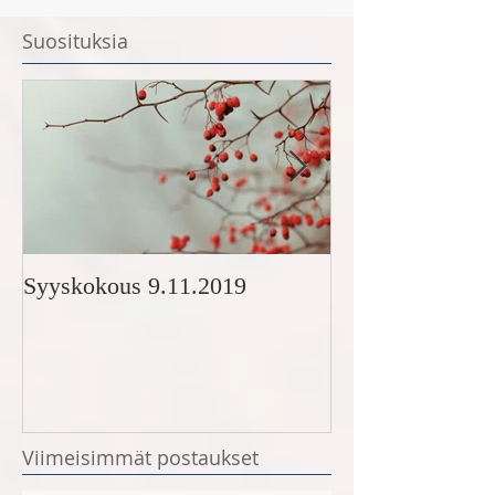
Suosituksia
Syyskokous 9.11.2019
Korimo-stipendi