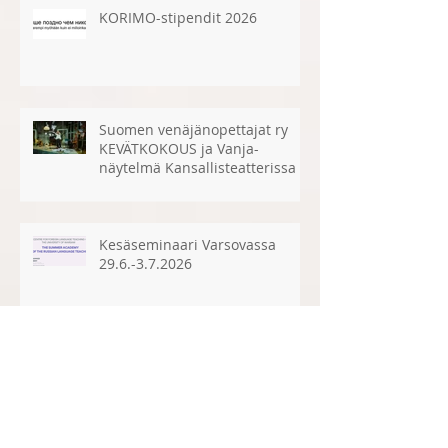
Viimeisimmät postaukset
KORIMO-stipendit 2026
Suomen venäjänopettajat ry
KEVÄTKOKOUS ja Vanja-
näytelmä Kansallisteatterissa la
25.4.2026
Kesäseminaari Varsovassa
29.6.-3.7.2026
Suomen venäjänopettajat ry:n
sääntömääräinen syyskokous la
15.11.2025 klo 12.30 Tampereella