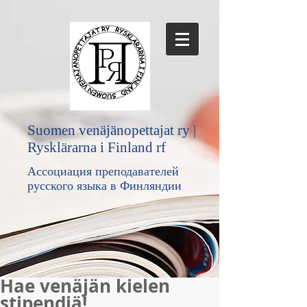
Suomen venäjänopettajat ry |
Rysklärarna i Finland rf
Ассоциация преподавателей
русского языка в Финляндии
Hae venäjän kielen
stipendiä!