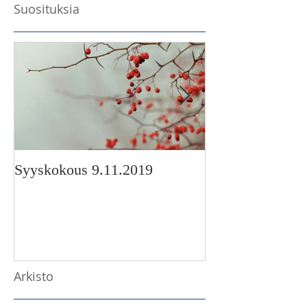
Suosituksia
Syyskokous 9.11.2019
Korimo-stipendi
Arkisto