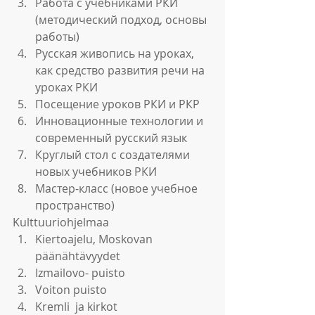
Работа с учебниками РКИ 
(методический подход, основы 
работы)  
Русская живопись на уроках, 
как средство развития речи на 
уроках РКИ  
Посещение уроков РКИ и РКР  
Инновационные технологии и 
современный русский язык  
Круглый стол с создателями 
новых учебников РКИ  
Мастер-класс (новое учебное 
пространство) 
Kulttuuriohjelmaa 
Kiertoajelu, Moskovan 
päänähtävyydet  
Izmailovo- puisto  
Voiton puisto  
Kremli  ja kirkot  