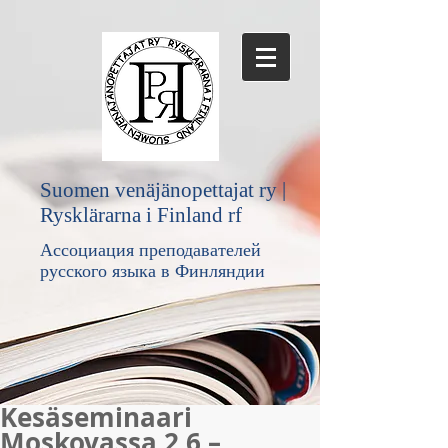
Suomen venäjänopettajat ry |
Rysklärarna i Finland rf
Ассоциация преподавателей
русского языка в Финляндии
Kesäseminaari
Moskovassa 2.6.–