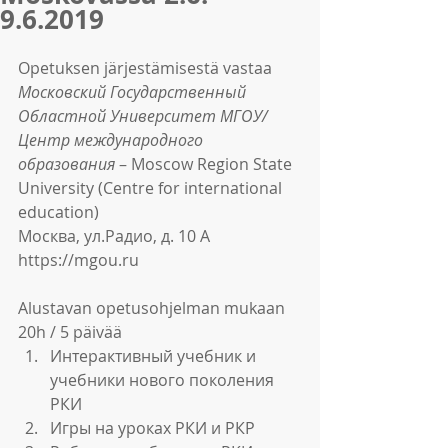
9.6.2019
Opetuksen järjestämisestä vastaa 
Московский Государственный 
Областной Университет МГОУ/
Центр международного 
образования
 – Moscow Region State 
University (Centre for international 
education)
Москва, ул.Радио, д. 10 А
https://mgou.ru
Alustavan opetusohjelman mukaan 
20h / 5 päivää 
Интерактивный учебник и 
учебники нового поколения 
РКИ  
Игры на уроках РКИ и РКР  