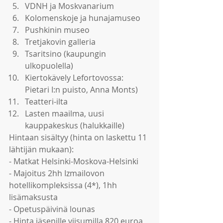
VDNH ja Moskvanarium  
Kolomenskoje ja hunajamuseo  
Pushkinin museo  
Tretjakovin galleria  
Tsaritsino (kaupungin 
ulkopuolella)  
Kiertokävely Lefortovossa: 
Pietari I:n puisto, Anna Monts)  
Teatteri-ilta  
Lasten maailma, uusi 
kauppakeskus (halukkaille) 
Hintaan sisältyy (hinta on laskettu 11 
lähtijän mukaan):
- Matkat Helsinki-Moskova-Helsinki
- Majoitus 2hh Izmailovon 
hotellikompleksissa (4*), 1hh 
lisämaksusta
- Opetuspäivinä lounas
- Hinta jäsenille viisumilla 820 euroa, 