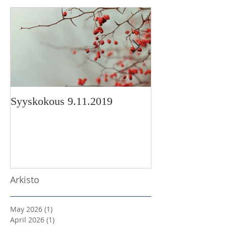
Syyskokous 9.11.2019
Korimo-stipendi
Arkisto
May 2026
(1)
1 post
April 2026
(1)
1 post